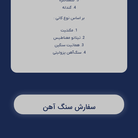
کنستانتره
گندله
بر اساس نوع کانی :
مگنتیت
تیتانو مغناطیس
هماتیت سنگین
سنگ‌آهن پزولیتی
سفارش سنگ آهن