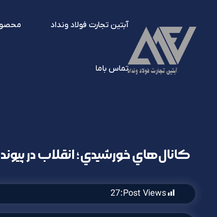
آبتین تجارت فولاد ونداد
محصول
تماس باما
كانال‌هاي خورشيدي؛ انقلاب در پيوند آ
27
Post Views: